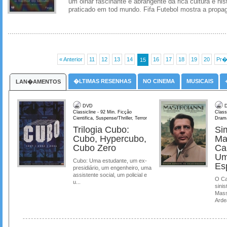
um olhar fascinante e abrangente da rica cultura e hist
praticado em tod mundo. Fifa Futebol mostra a propag
« Anterior
11
12
13
14
16
17
18
19
20
Pr�
15
�LTIMAS RESENHAS
NO CINEMA
MUSICAIS
LAN�AMENTOS
DVD
D
Classicline - 92 Min. Ficção
Class
Cientifica, Suspense/Thriller, Terror
Dram
Trilogia Cubo:
Si
Cubo, Hypercubo,
Ma
Cubo Zero
Ca
Um
Cubo: Uma estudante, um ex-
Es
presidiário, um engenheiro, uma
assistente social, um policial e
O Ca
u...
sinis
Mass
Ardea