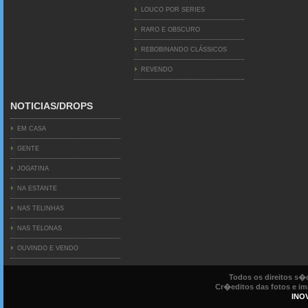
LOUCO POR SERIES
RARO E OBSCURO
REBOBINANDO CLÁSSICOS
REVENDO
NOTICIAS/DROPS
EM CASA
GENTE
JOGATINA
NA ESTANTE
NAS TELINHAS
NAS TELONAS
OUVINDO E VENDO
Todos os direitos s
Cr�editos das fotos e ima
INO