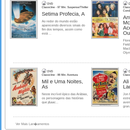
DVD
D
Classicline - 97 Min. Suspense/Thriller
Class
Comé
Setima Profecia, A
Ant
Ao redor do mundo estão
Mc
aparecendo diversos sinais do
Ac
fim dos tempos, assim como
Ou
está ...
Flore
Field
MacL
Olymp
DVD
D
Classicline - 86 Min. Aventura
Class
Mil e Uma Noites,
Al
As
La
Neste incrível épico das Arábias,
Jon 
os personagens das histórias
estre
que j&aac...
aven
gran.
Ver Mais Lan�amentos