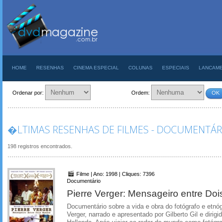
HOME
RESENHAS
CINEMA ESPECIAL
COLUNAS
ESPECIAIS
LANCAM
Ordenar por:
Ordem:
OK
�LTIMAS RESENHAS DE FILMES - DOCUMENTÁR
198 registros encontrados.
Filme | Ano: 1998 | Cliques: 7396
Documentário
Pierre Verger: Mensageiro entre Do
Documentário sobre a vida e obra do fotógrafo e etnóg
Verger, narrado e apresentado por Gilberto Gil e dirig