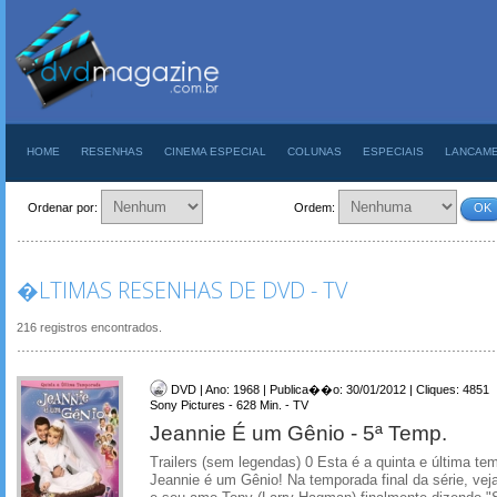
HOME
RESENHAS
CINEMA ESPECIAL
COLUNAS
ESPECIAIS
LANCAM
Ordenar por:
Ordem:
OK
�LTIMAS RESENHAS DE DVD - TV
216 registros encontrados.
DVD | Ano: 1968 | Publica��o: 30/01/2012 | Cliques: 4851
Sony Pictures - 628 Min. - TV
Jeannie É um Gênio - 5ª Temp.
Trailers (sem legendas) 0 Esta é a quinta e última t
Jeannie é um Gênio! Na temporada final da série, vej