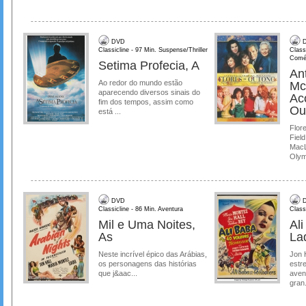
DVD
D
Classicline - 97 Min. Suspense/Thriller
Class
Comé
Setima Profecia, A
Ant
Ao redor do mundo estão
Mc
aparecendo diversos sinais do
Ac
fim dos tempos, assim como
Ou
está ...
Flore
Field
MacL
Olymp
DVD
D
Classicline - 86 Min. Aventura
Class
Mil e Uma Noites,
Al
As
La
Neste incrível épico das Arábias,
Jon 
os personagens das histórias
estre
que j&aac...
aven
gran.