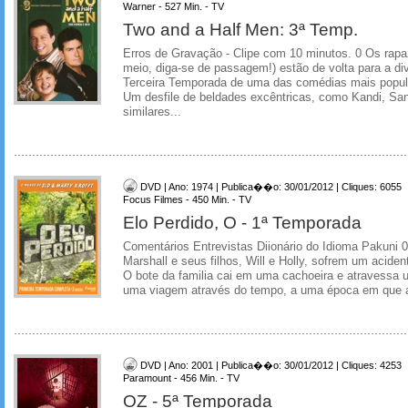
Warner - 527 Min. - TV
Two and a Half Men: 3ª Temp.
Erros de Gravação - Clipe com 10 minutos. 0 Os rap
meio, diga-se de passagem!) estão de volta para a dive
Terceira Temporada de uma das comédias mais popu
Um desfile de beldades excêntricas, como Kandi, San
similares...
DVD | Ano: 1974 | Publica��o: 30/01/2012 | Cliques: 6055
Focus Filmes - 450 Min. - TV
Elo Perdido, O - 1ª Temporada
Comentários Entrevistas Diionário do Idioma Pakuni 0
Marshall e seus filhos, Will e Holly, sofrem um acide
O bote da familia cai em uma cachoeira e atravessa u
uma viagem através do tempo, a uma época em que a 
DVD | Ano: 2001 | Publica��o: 30/01/2012 | Cliques: 4253
Paramount - 456 Min. - TV
OZ - 5ª Temporada