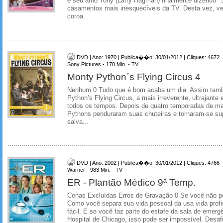
e seu amo Tony (Larry Hagman) finalmente dizendo 
casamentos mais inesquecíveis da TV. Desta vez, v
coroa...
DVD | Ano: 1970 | Publica��o: 30/01/2012 | Cliques: 4672
Sony Pictures - 170 Min. - TV
Monty Python´s Flying Circus 4
Nenhum 0 Tudo que é bom acaba um dia. Assim tam
Python’s Flying Circus, a mais irreverente, ultrajante
todos os tempos. Depois de quatro temporadas de ma
Pythons penduraram suas chuteiras e tornaram-se su
salva...
DVD | Ano: 2002 | Publica��o: 30/01/2012 | Cliques: 4766
Warner - 983 Min. - TV
ER - Plantão Médico 9ª Temp.
Cenas Excluídas Erros de Gravação 0 Se você não po
Como você separa sua vida pessoal da usa vida profi
fácil. E se você faz parte do estafe da sala de emerg
Hospital de Chicago, isso pode ser impossível. Desafi