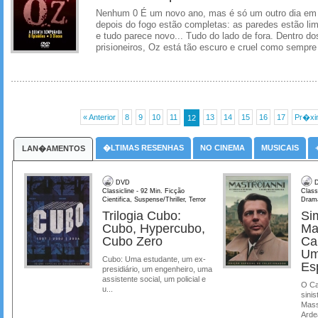
Nenhum 0 É um novo ano, mas é só um outro dia em
depois do fogo estão completas: as paredes estão lim
e tudo parece novo... Tudo do lado de fora. Dentro d
prisioneiros, Oz está tão escuro e cruel como sempre 
« Anterior
8
9
10
11
13
14
15
16
17
Pr�xi
12
�LTIMAS RESENHAS
NO CINEMA
MUSICAIS
LAN�AMENTOS
DVD
D
Classicline - 92 Min. Ficção
Class
Cientifica, Suspense/Thriller, Terror
Dram
Trilogia Cubo:
Si
Cubo, Hypercubo,
Ma
Cubo Zero
Ca
Um
Cubo: Uma estudante, um ex-
Es
presidiário, um engenheiro, uma
assistente social, um policial e
O Ca
u...
sinis
Mass
Ardea