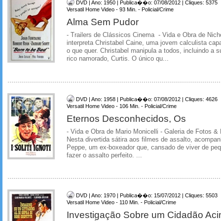
DVD | Ano: 1950 | Publica��o: 07/08/2012 | Cliques: 5375
Versatil Home Video - 93 Min. - Policial/Crime
Alma Sem Pudor
- Trailers de Clássicos Cinema - Vida e Obra de Nic
interpreta Christabel Caine, uma jovem calculista cap
o que quer. Christabel manipula a todos, incluindo a s
rico namorado, Curtis. O único qu...
DVD | Ano: 1958 | Publica��o: 07/08/2012 | Cliques: 4626
Versatil Home Video - 106 Min. - Policial/Crime
Eternos Desconhecidos, Os
- Vida e Obra de Mario Monicelli - Galeria de Fotos &
Nesta divertida sátira aos filmes de assalto, acompa
Peppe, um ex-boxeador que, cansado de viver de peq
fazer o assalto perfeito. ...
DVD | Ano: 1970 | Publica��o: 15/07/2012 | Cliques: 5503
Versatil Home Video - 110 Min. - Policial/Crime
Investigação Sobre um Cidadão Ac