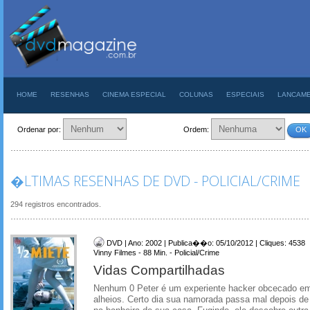
HOME
RESENHAS
CINEMA ESPECIAL
COLUNAS
ESPECIAIS
LANCAM
Ordenar por:
Ordem:
OK
�LTIMAS RESENHAS DE DVD - POLICIAL/CRIME
294 registros encontrados.
DVD | Ano: 2002 | Publica��o: 05/10/2012 | Cliques: 4538
Vinny Filmes - 88 Min. - Policial/Crime
Vidas Compartilhadas
Nenhum 0 Peter é um experiente hacker obcecado em
alheios. Certo dia sua namorada passa mal depois d