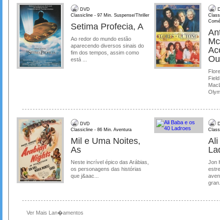
DVD
D
Classicline - 97 Min. Suspense/Thriller
Class
Comé
Setima Profecia, A
Ant
Ao redor do mundo estão
Mc
aparecendo diversos sinais do
Ac
fim dos tempos, assim como
Ou
está ...
Flore
Field
MacL
Olymp
DVD
D
Classicline - 86 Min. Aventura
Class
Mil e Uma Noites,
Al
As
La
Neste incrível épico das Arábias,
Jon 
os personagens das histórias
estre
que j&aac...
aven
gran.
Ver Mais Lan�amentos