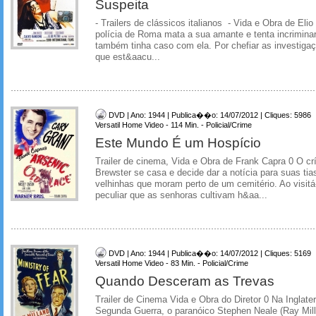
Suspeita
- Trailers de clássicos italianos - Vida e Obra de Elio 
polícia de Roma mata a sua amante e tenta incrimina
também tinha caso com ela. Por chefiar as investigaç
que est&aacu...
DVD | Ano: 1944 | Publica��o: 14/07/2012 | Cliques: 5986
Versatil Home Video - 114 Min. - Policial/Crime
Este Mundo É um Hospício
Trailer de cinema, Vida e Obra de Frank Capra 0 O crí
Brewster se casa e decide dar a notícia para suas ti
velhinhas que moram perto de um cemitério. Ao visitá
peculiar que as senhoras cultivam h&aa...
DVD | Ano: 1944 | Publica��o: 14/07/2012 | Cliques: 5169
Versatil Home Video - 83 Min. - Policial/Crime
Quando Desceram as Trevas
Trailer de Cinema Vida e Obra do Diretor 0 Na Inglater
Segunda Guerra, o paranóico Stephen Neale (Ray Mil