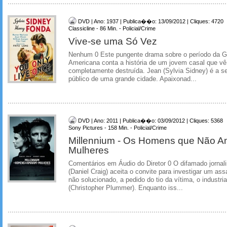
DVD | Ano: 1937 | Publica��o: 13/09/2012 | Cliques: 4720
Classicline - 86 Min. - Policial/Crime
Vive-se uma Só Vez
Nenhum 0 Este pungente drama sobre o período da 
Americana conta a história de um jovem casal que vê
completamente destruída. Jean (Sylvia Sidney) é a s
público de uma grande cidade. Apaixonad...
DVD | Ano: 2011 | Publica��o: 03/09/2012 | Cliques: 5368
Sony Pictures - 158 Min. - Policial/Crime
Millennium - Os Homens que Não 
Mulheres
Comentários em Áudio do Diretor 0 O difamado jornal
(Daniel Craig) aceita o convite para investigar um as
não solucionado, a pedido do tio da vítima, o industri
(Christopher Plummer). Enquanto iss...