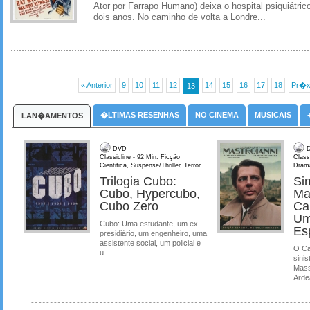
Ator por Farrapo Humano) deixa o hospital psiquiátric
dois anos. No caminho de volta a Londre...
« Anterior
9
10
11
12
14
15
16
17
18
Pr�x
13
�LTIMAS RESENHAS
NO CINEMA
MUSICAIS
LAN�AMENTOS
DVD
D
Classicline - 92 Min. Ficção
Class
Cientifica, Suspense/Thriller, Terror
Dram
Trilogia Cubo:
Si
Cubo, Hypercubo,
Ma
Cubo Zero
Ca
Um
Cubo: Uma estudante, um ex-
Es
presidiário, um engenheiro, uma
assistente social, um policial e
O Ca
u...
sinis
Mass
Ardea