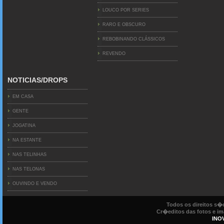
LOUCO POR SERIES
RARO E OBSCURO
REBOBINANDO CLÁSSICOS
REVENDO
NOTICIAS/DROPS
EM CASA
GENTE
JOGATINA
NA ESTANTE
NAS TELINHAS
NAS TELONAS
OUVINDO E VENDO
Todos os direitos s
Cr�editos das fotos e ima
INO