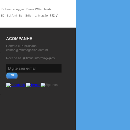
d Schwarzenegger
Bruce Willis
Avatar
007
3D
Bel Ami
Ben Stiller
animação
ACOMPANHE
Contato e Publicidade:
edinho@dvdmagazine.com.br
Receba as �ltimas informa��es.
OK