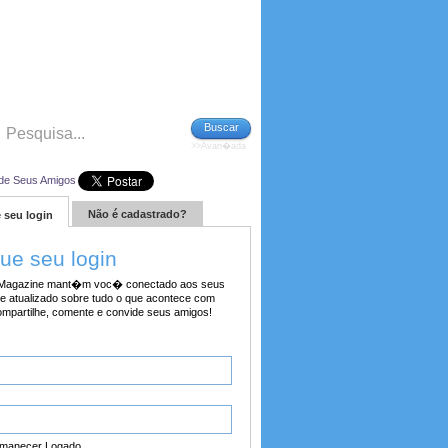
Buscar
>>Avan�ada
de Seus Amigos
Não é cadastrado?
 seu login
tue seu login
agazine mant�m voc� conectado aos seus
e atualizado sobre tudo o que acontece com
ompartilhe, comente e convide seus amigos!
manecer Logado