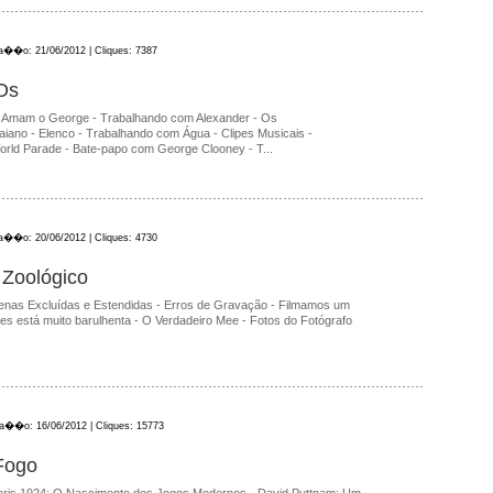
ica��o: 21/06/2012 | Cliques: 7387
Os
s Amam o George - Trabalhando com Alexander - Os
aiano - Elenco - Trabalhando com Água - Clipes Musicais -
rld Parade - Bate-papo com George Clooney - T...
ica��o: 20/06/2012 | Cliques: 4730
Zoológico
enas Excluídas e Estendidas - Erros de Gravação - Filmamos um
eles está muito barulhenta - O Verdadeiro Mee - Fotos do Fotógrafo
ica��o: 16/06/2012 | Cliques: 15773
Fogo