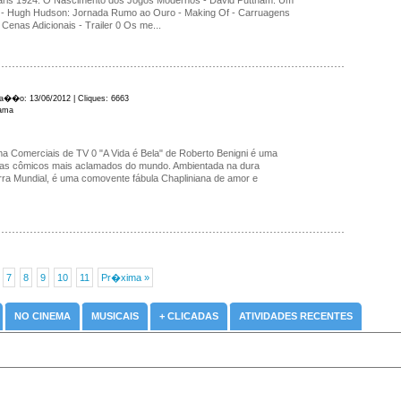
Paris 1924: O Nascimento dos Jogos Modernos - David Puttnam: Um
- Hugh Hudson: Jornada Rumo ao Ouro - Making Of - Carruagens
enas Adicionais - Trailer 0 Os me...
ica��o: 13/06/2012 | Cliques: 6663
rama
ma Comerciais de TV 0 "A Vida é Bela" de Roberto Benigni é uma
tas cômicos mais aclamados do mundo. Ambientada na dura
ra Mundial, é uma comovente fábula Chapliniana de amor e
7
8
9
10
11
Pr�xima »
NO CINEMA
MUSICAIS
+ CLICADAS
ATIVIDADES RECENTES