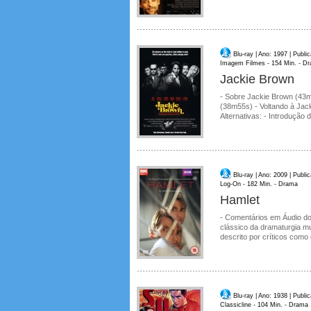
Blu-ray | Ano: 1997 | Publ
Imagem Filmes - 154 Min. - D
Jackie Brown
- Sobre Jackie Brown (43
(38m55s) - Voltando à Jac
Alternativas: - Introdução
Blu-ray | Ano: 2009 | Publ
Log-On - 182 Min. - Drama
Hamlet
- Comentários em Áudio do
clássico da dramaturgia m
descrito por críticos como 
Blu-ray | Ano: 1938 | Publ
Classicline - 104 Min. - Drama