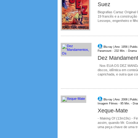
Suez
Biografias Cartaz Original 
19 francês e a construção
Lesseps, engenheiro e filh
Blu-ray | Ano: 1956 | Publ
Paramount - 232 Min. - Drama
Dez Mandament
Nos EUA OS DEZ MANDAMEN
discos, idêntica em cont
caprichada, e outra que co
Blu-ray | Ano: 2006 | Publ
Imagem Filmes - 95 Min. - Dr
Xeque-Mate
- Making Of (13m19s) - Fin
assim, quando Mr. Goodka
uma peça chave de uma tra