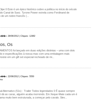
Clipe 0 Este é um épico histórico sobre a política no início do século
 do Canal de Suez. Tyrone Power estrela como Ferdinand de
o de um nobre francês (...
ica��o: 28/06/2012 | Cliques: 12482
os, Os
TOS foi lançado em duas edições distintas – uma com dois
eúdo e especificações à nossa mas com uma embalagem mais
nsiste em um gift set especial recheado de mi...
ica��o: 22/06/2012 | Cliques: 5550
ama
al Alternativo (51s) - Trailer Todos legendados 0 É quase sempre
t dá as caras, alguém acaba morrendo. Em Xeque-Mate cada um é
ma muito bem estruturada, a começar pelo cavalo. Slev...