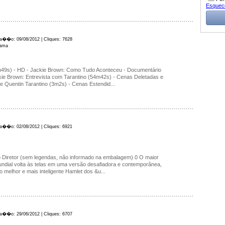
Esquec
ica��o: 09/08/2012 | Cliques: 7628
rama
m49s) - HD - Jackie Brown: Como Tudo Aconteceu - Documentário
kie Brown: Entrevista com Tarantino (54m42s) - Cenas Deletadas e
 de Quentin Tarantino (3m2s) - Cenas Estendid...
ica��o: 02/08/2012 | Cliques: 6921
 Diretor (sem legendas, não informado na embalagem) 0 O maior
undial volta às telas em uma versão desafiadora e contemporânea,
o melhor e mais inteligente Hamlet dos &u...
ica��o: 29/06/2012 | Cliques: 6707