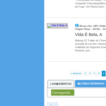
- Comentário em Áudio - 
Campeão Cinematográfico 
de Fogo: Um Reencontro - C
Blu-ray | Ano: 1997 | Publ
Imagem Filmes - 116 Min. - D
Vida É Bela, A
Making Of Trailer de CIne
ousadia de um dos cineas
realidade da Segunda Guer
fantasia, que ...
« Anterior
2
3
4
5
6
�LTIMAS RESENHAS
LAN�AMENTOS
Carregando...
TAGS