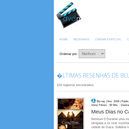
HOME
RESENHAS
CINEMA ESPECIAL
C
Ordenar por:
�LTIMAS RESENHAS DE BLU
103 registros encontrados.
Blu-ray | Ano: 2009 | Publ
Vinny Filmes - 90 Min. - Drama
Meus Dias no C
Nenhum 0 Durante uma viage
obrigada a se virar sozinh
cidade de Gaza. Solitária n