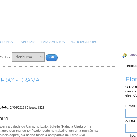
OLUNAS
ESPECIAIS
LANCAMENTOS
NOTICIAS/DROPS
Convi
Ordem:
OK
Efetue
Efe
-RAY - DRAMA
O DVDM
amigos 
eles. C
E-mail
ica��o: 24/08/2012 | Cliques: 6322
airo
Senha
m à cidade do Cairo, no Egito, Juliette (Patricia Clarkson) é
a após seu marido ter ficado retido no trabalho, em uma reunião na
a bela capital, ela acaba tendo a companhia de Tareq (Ale...
Per