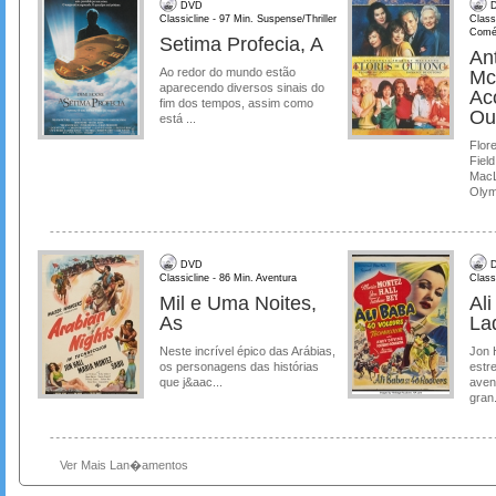
DVD
D
Classicline - 97 Min. Suspense/Thriller
Class
Comé
Setima Profecia, A
Ant
Ao redor do mundo estão
Mc
aparecendo diversos sinais do
Ac
fim dos tempos, assim como
Ou
está ...
Flore
Field
MacL
Olymp
DVD
D
Classicline - 86 Min. Aventura
Class
Mil e Uma Noites,
Al
As
La
Neste incrível épico das Arábias,
Jon 
os personagens das histórias
estre
que j&aac...
aven
gran.
Ver Mais Lan�amentos