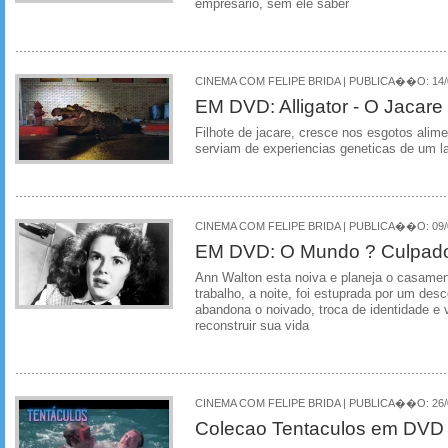
empresário, sem ele saber
CINEMA COM FELIPE BRIDA | PUBLICA��O: 14/0
EM DVD: Alligator - O Jacare
Filhote de jacare, cresce nos esgotos alim
serviam de experiencias geneticas de um la
CINEMA COM FELIPE BRIDA | PUBLICA��O: 09/0
EM DVD: O Mundo ? Culpad
Ann Walton esta noiva e planeja o casamen
trabalho, a noite, foi estuprada por um de
abandona o noivado, troca de identidade e va
reconstruir sua vida
CINEMA COM FELIPE BRIDA | PUBLICA��O: 26/0
Colecao Tentaculos em DVD p