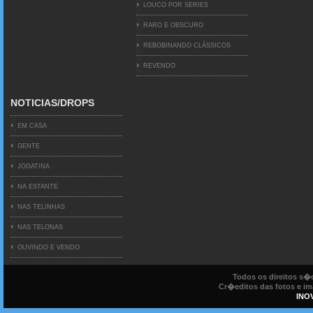
LOUCO POR SERIES
RARO E OBSCURO
REBOBINANDO CLÁSSICOS
REVENDO
NOTICIAS/DROPS
EM CASA
GENTE
JOGATINA
NA ESTANTE
NAS TELINHAS
NAS TELONAS
OUVINDO E VENDO
Todos os direitos s
Cr�editos das fotos e ima
INO