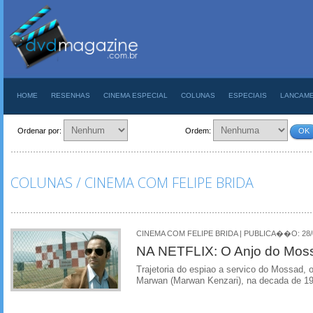
HOME
RESENHAS
CINEMA ESPECIAL
COLUNAS
ESPECIAIS
LANCAM
Ordenar por:
Ordem:
OK
COLUNAS / CINEMA COM FELIPE BRIDA
CINEMA COM FELIPE BRIDA | PUBLICA��O: 28/0
NA NETFLIX: O Anjo do Mos
Trajetoria do espiao a servico do Mossad, o
Marwan (Marwan Kenzari), na decada de 1