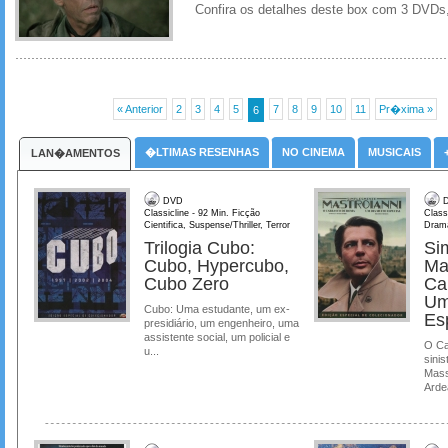
Confira os detalhes deste box com 3 DVDs, 
« Anterior
2
3
4
5
7
8
9
10
11
Pr�xima »
6
�LTIMAS RESENHAS
NO CINEMA
MUSICAIS
LAN�AMENTOS
DVD
D
Classicline - 92 Min. Ficção
Class
Cientifica, Suspense/Thriller, Terror
Dram
Trilogia Cubo:
Si
Cubo, Hypercubo,
Ma
Cubo Zero
Ca
Um
Cubo: Uma estudante, um ex-
Es
presidiário, um engenheiro, uma
assistente social, um policial e
O Ca
u...
sinis
Mass
Ardea