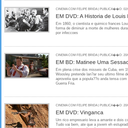
CINEMA COM FELIPE BRIDA | PUBLICA��O: 02/0
EM DVD: A Historia de Louis
Em 1860, o cientista e quimico frances Lo
forma de diminuir a morte de mulheres dura
por infeccoes
CINEMA COM FELIPE BRIDA | PUBLICA��O: 20/0
EM BD: Matinee Uma Sessao
Em plena crise dos misseis de Cuba, em 19
Woosley pretende lan?ar seu ultimo filme d
aproveita que a popula??o anda tensa co
Guerra Fria.
CINEMA COM FELIPE BRIDA | PUBLICA��O: 20/0
EM DVD: Vinganca
Um rico empresario leva a amante e dois c
Tudo vai bem, ate que a jovem eh estupra