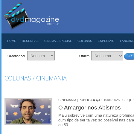
HOME
RESENHAS
CINEMA ESPECIAL
COLUNAS
ESPECIAIS
LANCAM
Ordenar por:
Ordem:
OK
COLUNAS / CINEMANIA
CINEMANIA | PUBLICA��O: 15/01/2025 | CLIQUE
O Amargor nos Abismos
Malu sobrevive com uma natureza profunda
dum tipo de ser talvez so possivel nas cara
ou 80