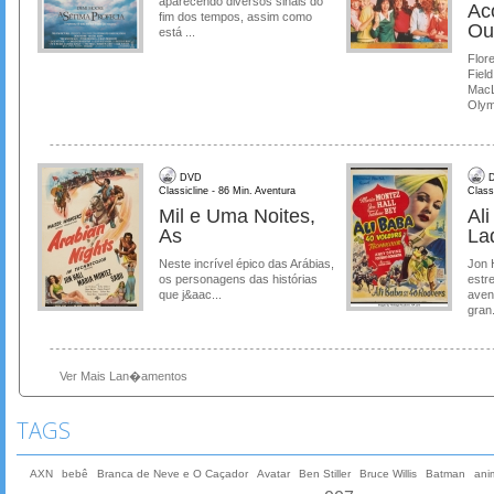
aparecendo diversos sinais do
Ac
fim dos tempos, assim como
Ou
está ...
Flore
Field
MacL
Olymp
DVD
D
Classicline - 86 Min. Aventura
Class
Mil e Uma Noites,
Al
As
La
Neste incrível épico das Arábias,
Jon 
os personagens das histórias
estre
que j&aac...
aven
gran.
Ver Mais Lan�amentos
TAGS
AXN
bebê
Branca de Neve e O Caçador
Avatar
Ben Stiller
Bruce Willis
Batman
ani