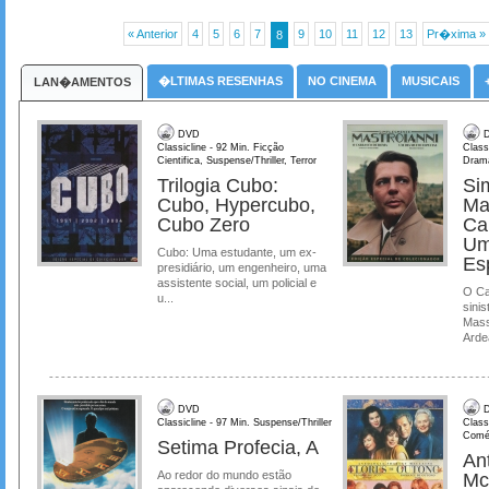
« Anterior
4
5
6
7
9
10
11
12
13
Pr�xima »
8
�LTIMAS RESENHAS
NO CINEMA
MUSICAIS
LAN�AMENTOS
DVD
D
Classicline - 92 Min. Ficção
Class
Cientifica, Suspense/Thriller, Terror
Dram
Trilogia Cubo:
Si
Cubo, Hypercubo,
Ma
Cubo Zero
Ca
Um
Cubo: Uma estudante, um ex-
Es
presidiário, um engenheiro, uma
assistente social, um policial e
O Ca
u...
sinis
Mass
Ardea
DVD
D
Classicline - 97 Min. Suspense/Thriller
Class
Comé
Setima Profecia, A
Ant
Ao redor do mundo estão
Mc