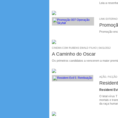
Leia a resenha
LINK EXTERNO |
Promoçã
Promoção ence
CINEMA COM RUBENS EWALD FILHO | 04/11/2012
A Caminho do Oscar
Os primeiros candidatos a vencerem a maior prem
AÇÃO, FICÇÃO C
Resident
Resident Evi
O letal vírus 
mortais e tran
da raça humana