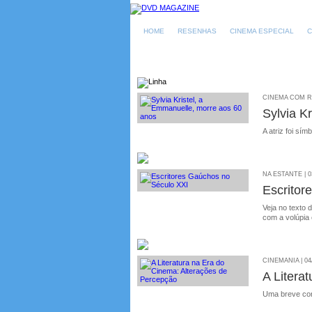
HOME
RESENHAS
CINEMA ESPECIAL
C
CINEMA COM RU
Sylvia K
A atriz foi sí
NA ESTANTE | 0
Escritor
Veja no texto
com a volúpia 
CINEMANIA | 04
A Litera
Uma breve con