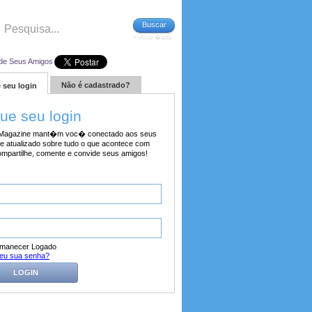
Buscar
>>Avan�ada
de Seus Amigos
Não é cadastrado?
 seu login
tue seu login
agazine mant�m voc� conectado aos seus
e atualizado sobre tudo o que acontece com
ompartilhe, comente e convide seus amigos!
manecer Logado
eu sua senha?
LOGIN