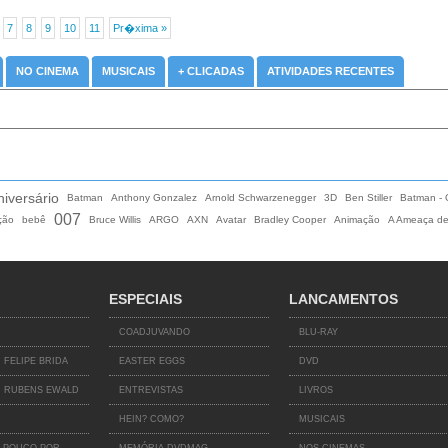
7
8
9
10
11
Pr�xima »
NO CINEMA
MUSICAIS
+ CLICADAS
ATIVIDADES RECENTES
niversário
Batman
Anthony Gonzalez
Arnold Schwarzenegger
3D
Ben Stiller
Batman - 
007
ção
bebê
Bruce Willis
ARGO
AXN
Avatar
Bradley Cooper
Animação
A Ameaça de
ESPECIAIS
LANCAMENTOS
COADJUVANDO
BLU-RAY
 FELIPE BRIDA
EASTER EGGS
DVD
 RUBENS EWALD
ENTREVISTAS
LIVROS
HEIN? COMO?
MUSICAIS