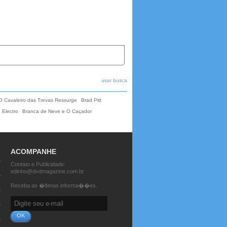
usar busca
O Cavaleiro das Trevas Ressurge
Brad Pitt
 Electro
Branca de Neve e O Caçador
ACOMPANHE
Contato e Publicidade:
edinho@dvdmagazine.com.br
Receba as �ltimas informa��es.
OK