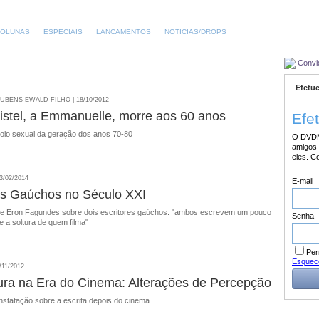
OLUNAS
ESPECIAIS
LANCAMENTOS
NOTICIAS/DROPS
Convi
Efetue
BENS EWALD FILHO | 18/10/2012
ristel, a Emmanuelle, morre aos 60 anos
Efe
mbolo sexual da geração dos anos 70-80
O DVDM
amigos 
eles. C
3/02/2014
E-mail
es Gaúchos no Século XXI
 de Eron Fagundes sobre dois escritores gaúchos: "ambos escrevem um pouco
Senha
e a soltura de quem filma"
Per
Esquec
/11/2012
tura na Era do Cinema: Alterações de Percepção
statação sobre a escrita depois do cinema