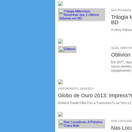
NAS TELINHAS |
Trilogia
BD
A Vinny Filme
AÇÃO, AVENTURA
Oblivion
Em 2077, depo
nosso planeta
equipamentos 
HISTORIANDO | 14/01/2013
Globo de Ouro 2013: Impress?
Rubens Ewald Filho Fez a Transmiss?o ao Vivo e 
DVD | 20/11/201
Nas Loca