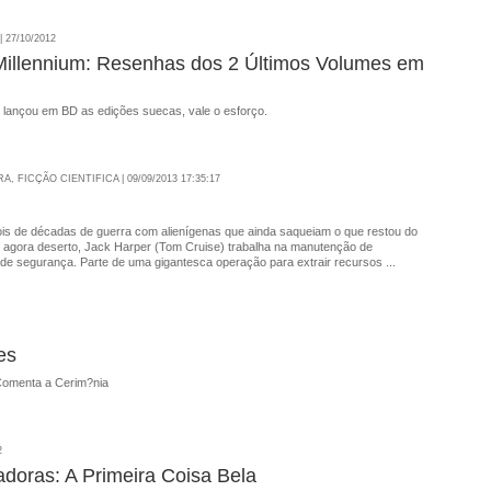
 27/10/2012
 Millennium: Resenhas dos 2 Últimos Volumes em
s lançou em BD as edições suecas, vale o esforço.
, FICÇÃO CIENTIFICA | 09/09/2013 17:35:17
is de décadas de guerra com alienígenas que ainda saqueiam o que restou do
, agora deserto, Jack Harper (Tom Cruise) trabalha na manutenção de
de segurança. Parte de uma gigantesca operação para extrair recursos ...
es
Comenta a Cerim?nia
2
doras: A Primeira Coisa Bela