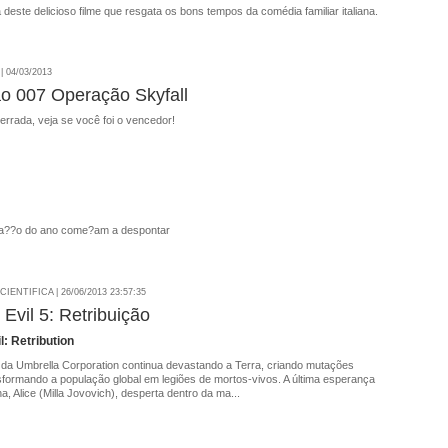
 deste delicioso filme que resgata os bons tempos da comédia familiar italiana.
 04/03/2013
o 007 Operação Skyfall
rrada, veja se você foi o vencedor!
ia??o do ano come?am a despontar
IENTIFICA | 26/06/2013 23:57:35
 Evil 5: Retribuição
l: Retribution
T da Umbrella Corporation continua devastando a Terra, criando mutações
sformando a população global em legiões de mortos-vivos. A última esperança
, Alice (Milla Jovovich), desperta dentro da ma...